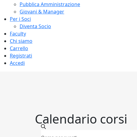
Pubblica Amministrazione
Giovani & Manager
Per i Soci
Diventa Socio
Faculty
Chi siamo
Carrello
Registrati
Accedi
Calendario corsi
Eventi
Eventi
Cerca
Inserisci