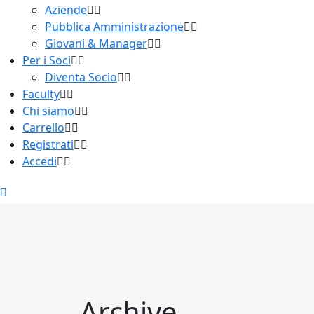
Aziende
Pubblica Amministrazione
Giovani & Manager
Per i Soci
Diventa Socio
Faculty
Chi siamo
Carrello
Registrati
Accedi
Archive