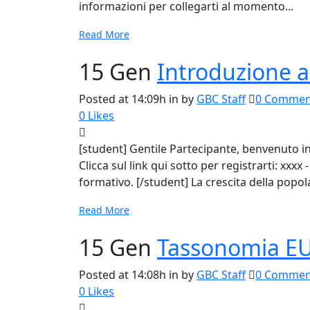
informazioni per collegarti al momento...
Read More
15 Gen
Introduzione a
Posted at 14:09h
in
by
GBC Staff
0 Commen
0
Likes
[student] Gentile Partecipante, benvenuto in
Clicca sul link qui sotto per registrarti: xxx
formativo. [/student] La crescita della popola
Read More
15 Gen
Tassonomia EU
Posted at 14:08h
in
by
GBC Staff
0 Commen
0
Likes