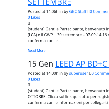
SETTEMBRE
Posted at 14:06h
in
by
GBC Staff
0 Commen
0
Likes
[student] Gentile Partecipante, benvenuto in 
(LCA) e il GWP | 30 settembre – 07-09-14-16 ot
conferma con le...
Read More
15 Gen
LEED AP BD+C
Posted at 14:00h
in
by
superuser
0 Comme
0
Likes
[student] Gentile Partecipante, benvenuto i
OTTOBRE. Clicca sul link qui sotto per regis
conferma con le informazioni per collegarti