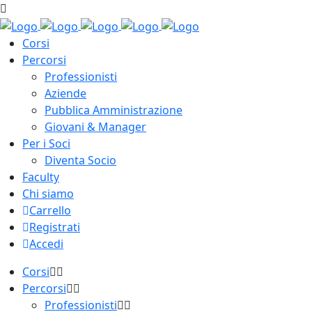
Corsi
Percorsi
Professionisti
Aziende
Pubblica Amministrazione
Giovani & Manager
Per i Soci
Diventa Socio
Faculty
Chi siamo
Carrello
Registrati
Accedi
Corsi
Percorsi
Professionisti