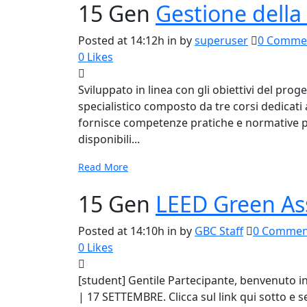
15 Gen
Gestione della
Posted at 14:12h
in
by
superuser
0 Comme
0
Likes
Sviluppato in linea con gli obiettivi del p
specialistico composto da tre corsi dedicati a
fornisce competenze pratiche e normative per 
disponibili...
Read More
15 Gen
LEED Green As
Posted at 14:10h
in
by
GBC Staff
0 Commen
0
Likes
[student] Gentile Partecipante, benvenuto i
| 17 SETTEMBRE. Clicca sul link qui sotto e s