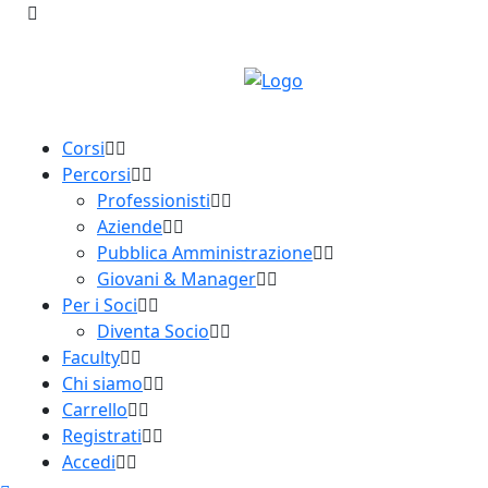
Corsi
Percorsi
Professionisti
Aziende
Pubblica Amministrazione
Giovani & Manager
Per i Soci
Diventa Socio
Faculty
Chi siamo
Carrello
Registrati
Accedi